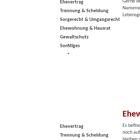
Gerne be
Ehevertrag
Namensre
Trennung & Scheidung
Lebensg
Sorgerecht & Umgangsrecht
Ehewohnung & Hausrat
Gewaltschutz
Sonstiges
Ehe
Es befi
Ehevertrag
noch auf
Trennung & Scheidung
bleiben 