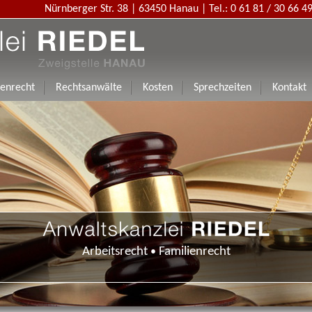
Nürnberger Str. 38
|
63450 Hanau |
Tel.: 0 61 81 / 30 66 4
ienrecht
Rechtsanwälte
Kosten
Sprechzeiten
Kontakt
Arbeitsrecht
Familienrecht
•