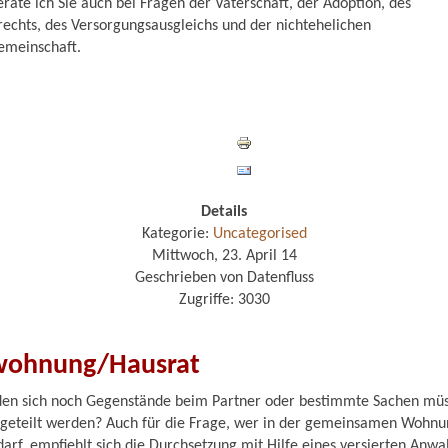
rate ich Sie auch bei Fragen der Vaterschaft, der Adoption, des
chts, des Versorgungsausgleichs und der nichtehelichen
emeinschaft.
Details
Kategorie:
Uncategorised
Mittwoch, 23. April 14
Geschrieben von Datenfluss
Zugriffe: 3030
wohnung/Hausrat
nden sich noch Gegenstände beim Partner oder bestimmte Sachen mü
geteilt werden? Auch für die Frage, wer in der gemeinsamen Wohnu
darf, empfiehlt sich die Durchsetzung mit Hilfe eines versierten Anwal